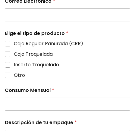
Correo Electrónico
*
i
o
n
Elige el tipo de producto
*
Caja Regular Ranurada (CRR)
Caja Troquelada
Inserto Troquelado
Otro
C
Consumo Mensual
*
o
r
r
e
o
M
Descripción de tu empaque
*
e
n